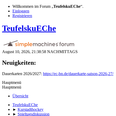
Willkommen im Forum „
TeufelskuEChe
“.
Einloggen
Registrieren
TeufelskuEChe
August 10, 2026, 21:38:58 NACHMITTAGS
Neuigkeiten:
Dauerkarten 2026/2027:
https://ec-bn.de/dauerkarte-saison-2026-27/
Hauptmenü
Hauptmenü
Übersicht
TeufelskuEChe
►
Kurstadthockey
►
Spieltagsdiskussion