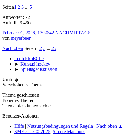
Seiten
1
2
3
...
5
Antworten: 72
Aufrufe: 9.496
Februar 01, 2026, 17:30:42 NACHMITTAGS
von
meyerbeer
Nach oben
Seiten
1
2
3
...
25
TeufelskuEChe
►
Kurstadthockey
►
Spieltagsdiskussion
Umfrage
Verschobenes Thema
Thema geschlossen
Fixiertes Thema
Thema, das du beobachtest
Benutzer-Aktionen
Hilfe
|
Nutzungsbedingungen und Regeln
|
Nach oben ▲
SMF 2.1.7 © 2026
,
Simple Machines