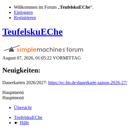
Willkommen im Forum „
TeufelskuEChe
“.
Einloggen
Registrieren
TeufelskuEChe
August 07, 2026, 01:05:22 VORMITTAG
Neuigkeiten:
Dauerkarten 2026/2027:
https://ec-bn.de/dauerkarte-saison-2026-27/
Hauptmenü
Hauptmenü
Übersicht
TeufelskuEChe
►
Hilfe