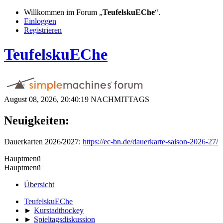
Willkommen im Forum „
TeufelskuEChe
“.
Einloggen
Registrieren
TeufelskuEChe
August 08, 2026, 20:40:19 NACHMITTAGS
Neuigkeiten:
Dauerkarten 2026/2027:
https://ec-bn.de/dauerkarte-saison-2026-27/
Hauptmenü
Hauptmenü
Übersicht
TeufelskuEChe
►
Kurstadthockey
►
Spieltagsdiskussion