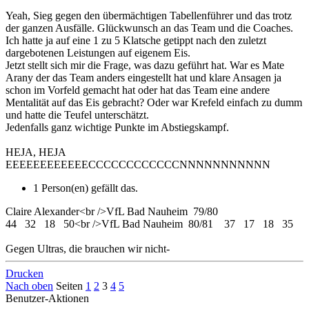
Yeah, Sieg gegen den übermächtigen Tabellenführer und das trotz
der ganzen Ausfälle. Glückwunsch an das Team und die Coaches.
Ich hatte ja auf eine 1 zu 5 Klatsche getippt nach den zuletzt
dargebotenen Leistungen auf eigenem Eis.
Jetzt stellt sich mir die Frage, was dazu geführt hat. War es Mate
Arany der das Team anders eingestellt hat und klare Ansagen ja
schon im Vorfeld gemacht hat oder hat das Team eine andere
Mentalität auf das Eis gebracht? Oder war Krefeld einfach zu dumm
und hatte die Teufel unterschätzt.
Jedenfalls ganz wichtige Punkte im Abstiegskampf.
HEJA, HEJA
EEEEEEEEEEEECCCCCCCCCCCCNNNNNNNNNNN
1 Person(en) gefällt das.
Claire Alexander<br />VfL Bad Nauheim 79/80
44 32 18 50<br />VfL Bad Nauheim 80/81 37 17 18 35
Gegen Ultras, die brauchen wir nicht-
Drucken
Nach oben
Seiten
1
2
3
4
5
Benutzer-Aktionen