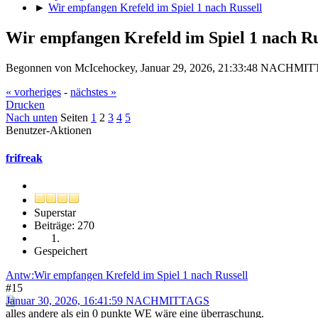
►
Wir empfangen Krefeld im Spiel 1 nach Russell
Wir empfangen Krefeld im Spiel 1 nach Ru
Begonnen von McIcehockey, Januar 29, 2026, 21:33:48 NACHMI
« vorheriges
-
nächstes »
Drucken
Nach unten
Seiten
1
2
3
4
5
Benutzer-Aktionen
frifreak
Superstar
Beiträge: 270
Gespeichert
Antw:Wir empfangen Krefeld im Spiel 1 nach Russell
#15
Januar 30, 2026, 16:41:59 NACHMITTAGS
alles andere als ein 0 punkte WE wäre eine überraschung.