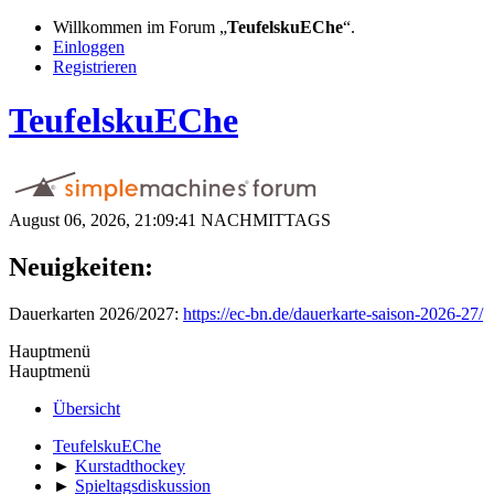
Willkommen im Forum „
TeufelskuEChe
“.
Einloggen
Registrieren
TeufelskuEChe
August 06, 2026, 21:09:41 NACHMITTAGS
Neuigkeiten:
Dauerkarten 2026/2027:
https://ec-bn.de/dauerkarte-saison-2026-27/
Hauptmenü
Hauptmenü
Übersicht
TeufelskuEChe
►
Kurstadthockey
►
Spieltagsdiskussion