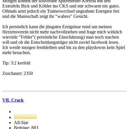
Morgen kommt der souveräne Spitzenreiter Krefeld mit den
Exteufeln Bick und Köhler ins CKS und mir schwarnt nix gutes.
Oftmals setzt jedoch ein Trainerwechsel ungeahnte Energien frei
und die Mannschaft zeigt ihr "wahres" Gesicht.
Ich persönlich kann die jüngsten Ereignisse rund um meinen
Herzensverein nicht mehr nachvollziehen und frage mich wirklich
wieviele "Fehler"( persönliche Einschätzung) man noch machen
will und ob die Entscheidungsträger nicht zuviel facebook lesen.
Ich werde morgen fernbleiben und bis zu den playdowns kein Spiel
mehr besuchen.
Tip: 3:2 krefeld
Zuschauer: 2350
VfL Crack
All-Star
Beiträge: 883