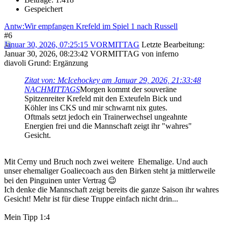
Gespeichert
Antw:Wir empfangen Krefeld im Spiel 1 nach Russell
#6
Januar 30, 2026, 07:25:15 VORMITTAG
Letzte Bearbeitung
:
Januar 30, 2026, 08:23:42 VORMITTAG von inferno
diavoli
Grund
: Ergänzung
Zitat von: McIcehockey am Januar 29, 2026, 21:33:48
NACHMITTAGS
Morgen kommt der souveräne
Spitzenreiter Krefeld mit den Exteufeln Bick und
Köhler ins CKS und mir schwarnt nix gutes.
Oftmals setzt jedoch ein Trainerwechsel ungeahnte
Energien frei und die Mannschaft zeigt ihr "wahres"
Gesicht.
Mit Cerny und Bruch noch zwei weitere Ehemalige. Und auch
unser ehemaliger Goaliecoach aus den Birken steht ja mittlerweile
bei den Pinguinen unter Vertrag 😉
Ich denke die Mannschaft zeigt bereits die ganze Saison ihr wahres
Gesicht! Mehr ist für diese Truppe einfach nicht drin...
Mein Tipp 1:4