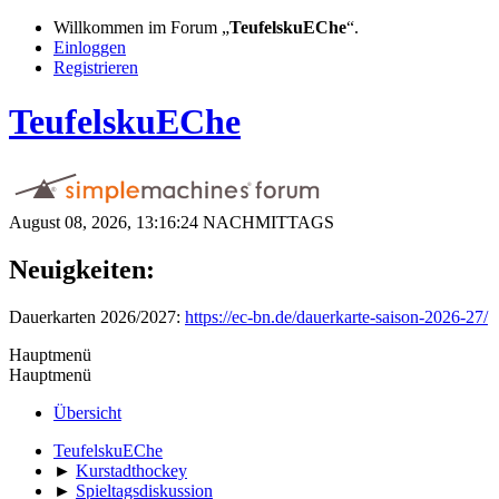
Willkommen im Forum „
TeufelskuEChe
“.
Einloggen
Registrieren
TeufelskuEChe
August 08, 2026, 13:16:24 NACHMITTAGS
Neuigkeiten:
Dauerkarten 2026/2027:
https://ec-bn.de/dauerkarte-saison-2026-27/
Hauptmenü
Hauptmenü
Übersicht
TeufelskuEChe
►
Kurstadthockey
►
Spieltagsdiskussion