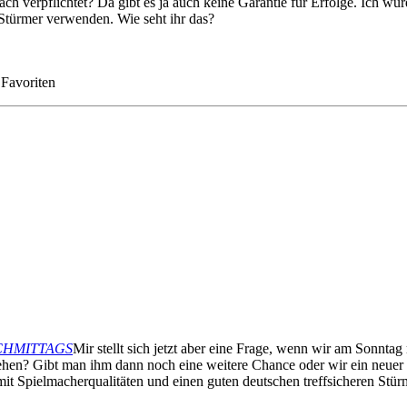
h verpflichtet? Da gibt es ja auch keine Garantie für Erfolge. Ich wür
 Stürmer verwenden. Wie seht ihr das?
 Favoriten
 NACHMITTAGS
Mir stellt sich jetzt aber eine Frage, wenn wir am Sonnt
? Gibt man ihm dann noch eine weitere Chance oder wir ein neuer Coa
mit Spielmacherqualitäten und einen guten deutschen treffsicheren Stür