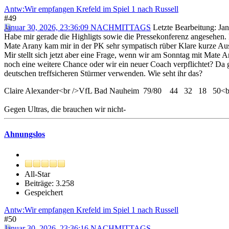
Antw:Wir empfangen Krefeld im Spiel 1 nach Russell
#49
Januar 30, 2026, 23:36:09 NACHMITTAGS
Letzte Bearbeitung
: Ja
Habe mir gerade die Highligts sowie die Pressekonferenz angesehen. K
Mate Arany kam mir in der PK sehr sympatisch rüber Klare kurze Au
Mir stellt sich jetzt aber eine Frage, wenn wir am Sonntag mit Ma
noch eine weitere Chance oder wir ein neuer Coach verpflichtet? Da g
deutschen treffsicheren Stürmer verwenden. Wie seht ihr das?
Claire Alexander<br />VfL Bad Nauheim 79/80 44 32 18 50
Gegen Ultras, die brauchen wir nicht-
Ahnungslos
All-Star
Beiträge: 3.258
Gespeichert
Antw:Wir empfangen Krefeld im Spiel 1 nach Russell
#50
Januar 30, 2026, 23:36:16 NACHMITTAGS