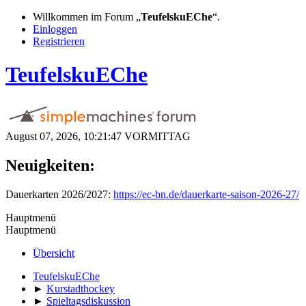
Willkommen im Forum „
TeufelskuEChe
“.
Einloggen
Registrieren
TeufelskuEChe
August 07, 2026, 10:21:47 VORMITTAG
Neuigkeiten:
Dauerkarten 2026/2027:
https://ec-bn.de/dauerkarte-saison-2026-27/
Hauptmenü
Hauptmenü
Übersicht
TeufelskuEChe
►
Kurstadthockey
►
Spieltagsdiskussion