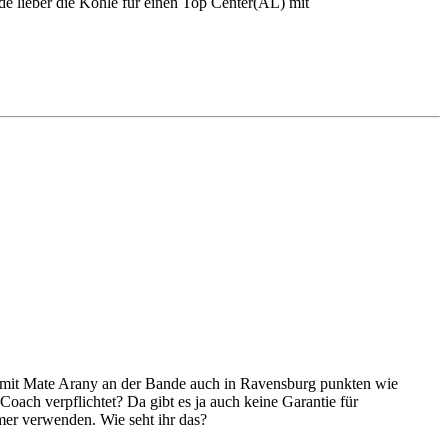
de lieber die Kohle für einen Top Center(AL) mit
ag mit Mate Arany an der Bande auch in Ravensburg punkten wie
ch verpflichtet? Da gibt es ja auch keine Garantie für
mer verwenden. Wie seht ihr das?