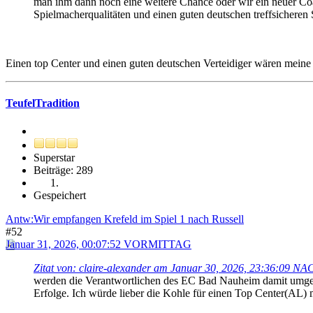
man ihm dann noch eine weitere Chance oder wir ein neuer Coac
Spielmacherqualitäten und einen guten deutschen treffsicheren
Einen top Center und einen guten deutschen Verteidiger wären meine
TeufelTradition
Superstar
Beiträge: 289
Gespeichert
Antw:Wir empfangen Krefeld im Spiel 1 nach Russell
#52
Januar 31, 2026, 00:07:52 VORMITTAG
Zitat von: claire-alexander am Januar 30, 2026, 23:36:09
werden die Verantwortlichen des EC Bad Nauheim damit umgehen
Erfolge. Ich würde lieber die Kohle für einen Top Center(AL) 