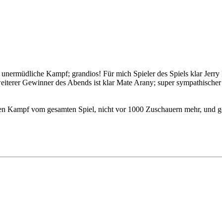
nermüdliche Kampf; grandios! Für mich Spieler des Spiels klar Jerry K
 weiterer Gewinner des Abends ist klar Mate Arany; super sympathische
en Kampf vom gesamten Spiel, nicht vor 1000 Zuschauern mehr, und geg