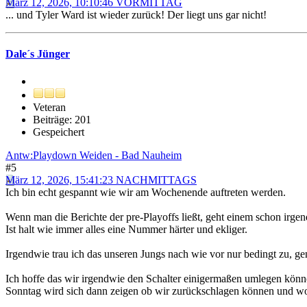
März 12, 2026, 10:10:46 VORMITTAG
... und Tyler Ward ist wieder zurück! Der liegt uns gar nicht!
Dale´s Jünger
Veteran
Beiträge: 201
Gespeichert
Antw:Playdown Weiden - Bad Nauheim
#5
März 12, 2026, 15:41:23 NACHMITTAGS
Ich bin echt gespannt wie wir am Wochenende auftreten werden.
Wenn man die Berichte der pre-Playoffs ließt, geht einem schon irgend
Ist halt wie immer alles eine Nummer härter und ekliger.
Irgendwie trau ich das unseren Jungs nach wie vor nur bedingt zu, ge
Ich hoffe das wir irgendwie den Schalter einigermaßen umlegen können
Sonntag wird sich dann zeigen ob wir zurückschlagen können und wo