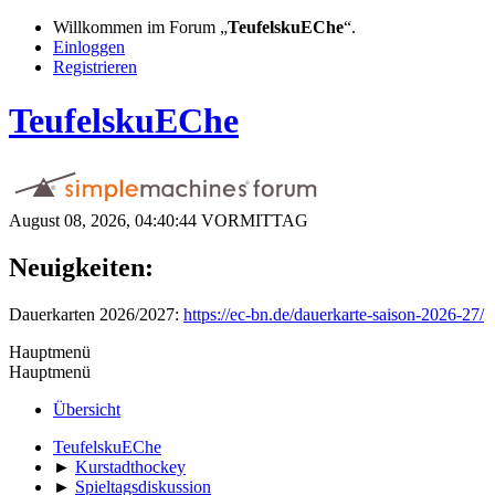
Willkommen im Forum „
TeufelskuEChe
“.
Einloggen
Registrieren
TeufelskuEChe
August 08, 2026, 04:40:44 VORMITTAG
Neuigkeiten:
Dauerkarten 2026/2027:
https://ec-bn.de/dauerkarte-saison-2026-27/
Hauptmenü
Hauptmenü
Übersicht
TeufelskuEChe
►
Kurstadthockey
►
Spieltagsdiskussion