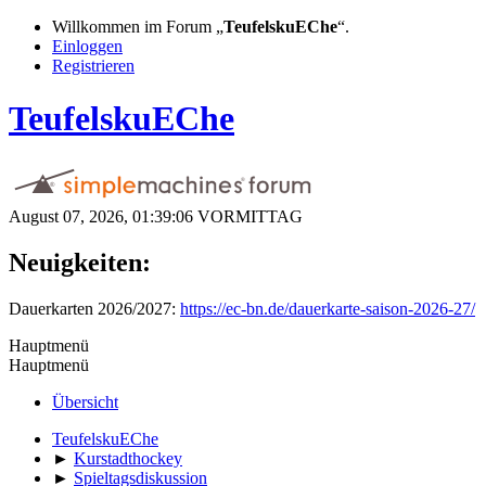
Willkommen im Forum „
TeufelskuEChe
“.
Einloggen
Registrieren
TeufelskuEChe
August 07, 2026, 01:39:06 VORMITTAG
Neuigkeiten:
Dauerkarten 2026/2027:
https://ec-bn.de/dauerkarte-saison-2026-27/
Hauptmenü
Hauptmenü
Übersicht
TeufelskuEChe
►
Kurstadthockey
►
Spieltagsdiskussion