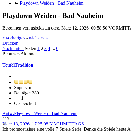
►
Playdown Weiden - Bad Nauheim
Playdown Weiden - Bad Nauheim
Begonnen von usbekistan oleg, März 12, 2026, 00:58:50 VORMIT
« vorheriges
-
nächstes »
Drucken
Nach unten
Seiten
1
2
3
4
...
6
Benutzer-Aktionen
TeufelTradition
Superstar
Beiträge: 289
Gespeichert
Antw:Playdown Weiden - Bad Nauheim
#15
März 13, 2026, 17:25:08 NACHMITTAGS
Ich prognostiziere eine volle 7-Spiele Serie. Denke die Spiele heut