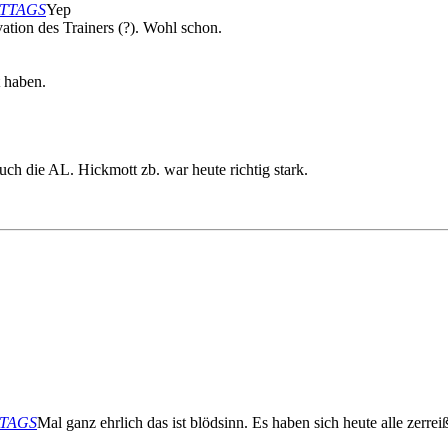
MITTAGS
Yep
vation des Trainers (?). Wohl schon.
t haben.
auch die AL. Hickmott zb. war heute richtig stark.
ITTAGS
Mal ganz ehrlich das ist blödsinn. Es haben sich heute alle zerre