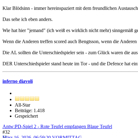
Klar Blödsinn - immer hereinspaziert mit dem freundlichen Austaus
Das sehe ich eben anders.
Wie hat hier "jemand" (ich weiß es wirklich nicht mehr) sinngemäß ge
Wenn die Anderen treffen scored auch Bengtsson, wenn die Anderen nic
Die AL sollten die Unterschiedspieler sein - zum Glück waren die aus
DER Unterschiedspieler stand heute im Tor - und die Defence hat einf
inferno diavoli
All-Star
Beiträge: 1.418
Gespeichert
Antw:PD-Spiel 2 - Rote Teufel empfangen Blaue Teufel
#32
März 16, 2026, 06:59:20 VORMITTAG