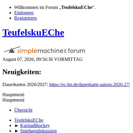
Willkommen im Forum „
TeufelskuEChe
“.
Einloggen
Registrieren
TeufelskuEChe
August 07, 2026, 09:56:36 VORMITTAG
Neuigkeiten:
Dauerkarten 2026/2027:
https://ec-bn.de/dauerkarte-saison-2026-27/
Hauptmenü
Hauptmenü
Übersicht
TeufelskuEChe
►
Kurstadthockey
►
Spieltagsdiskussion