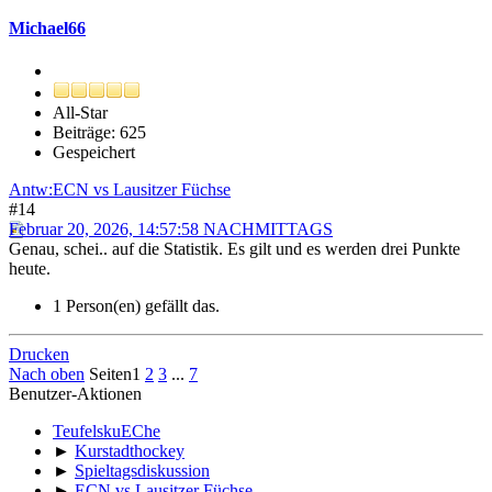
Michael66
All-Star
Beiträge: 625
Gespeichert
Antw:ECN vs Lausitzer Füchse
#14
Februar 20, 2026, 14:57:58 NACHMITTAGS
Genau, schei.. auf die Statistik. Es gilt und es werden drei Punkte
heute.
1 Person(en) gefällt das.
Drucken
Nach oben
Seiten
1
2
3
...
7
Benutzer-Aktionen
TeufelskuEChe
►
Kurstadthockey
►
Spieltagsdiskussion
►
ECN vs Lausitzer Füchse