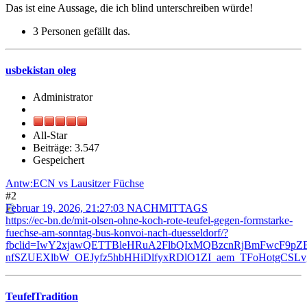
Das ist eine Aussage, die ich blind unterschreiben würde!
3 Personen gefällt das.
usbekistan oleg
Administrator
All-Star
Beiträge: 3.547
Gespeichert
Antw:ECN vs Lausitzer Füchse
#2
Februar 19, 2026, 21:27:03 NACHMITTAGS
https://ec-bn.de/mit-olsen-ohne-koch-rote-teufel-gegen-formstarke-
fuechse-am-sonntag-bus-konvoi-nach-duesseldorf/?
fbclid=IwY2xjawQETTBleHRuA2FlbQIxMQBzcnRjBmFwcF9p
nfSZUEXlbW_OEJyfz5hbHHiDlfyxRDlO1ZI_aem_TFoHotgCSL
TeufelTradition