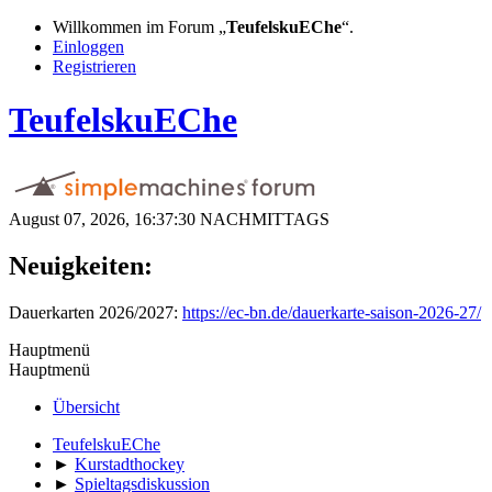
Willkommen im Forum „
TeufelskuEChe
“.
Einloggen
Registrieren
TeufelskuEChe
August 07, 2026, 16:37:30 NACHMITTAGS
Neuigkeiten:
Dauerkarten 2026/2027:
https://ec-bn.de/dauerkarte-saison-2026-27/
Hauptmenü
Hauptmenü
Übersicht
TeufelskuEChe
►
Kurstadthockey
►
Spieltagsdiskussion