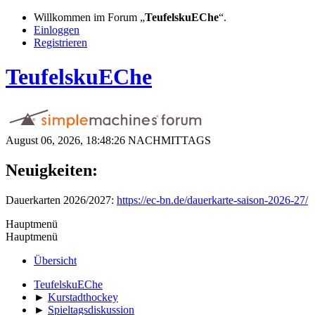
Willkommen im Forum „
TeufelskuEChe
“.
Einloggen
Registrieren
TeufelskuEChe
August 06, 2026, 18:48:26 NACHMITTAGS
Neuigkeiten:
Dauerkarten 2026/2027:
https://ec-bn.de/dauerkarte-saison-2026-27/
Hauptmenü
Hauptmenü
Übersicht
TeufelskuEChe
►
Kurstadthockey
►
Spieltagsdiskussion