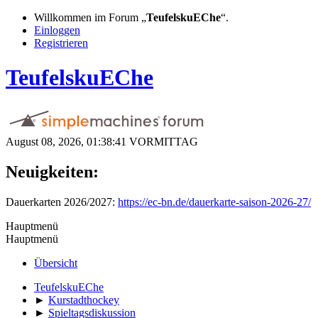
Willkommen im Forum „
TeufelskuEChe
“.
Einloggen
Registrieren
TeufelskuEChe
August 08, 2026, 01:38:41 VORMITTAG
Neuigkeiten:
Dauerkarten 2026/2027:
https://ec-bn.de/dauerkarte-saison-2026-27/
Hauptmenü
Hauptmenü
Übersicht
TeufelskuEChe
►
Kurstadthockey
►
Spieltagsdiskussion