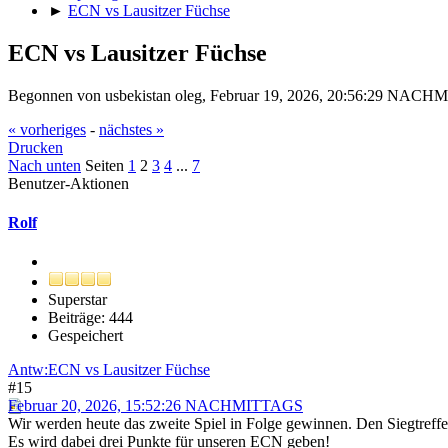
►
ECN vs Lausitzer Füchse
ECN vs Lausitzer Füchse
Begonnen von usbekistan oleg, Februar 19, 2026, 20:56:29 NAC
« vorheriges
-
nächstes »
Drucken
Nach unten
Seiten
1
2
3
4
...
7
Benutzer-Aktionen
Rolf
Superstar
Beiträge: 444
Gespeichert
Antw:ECN vs Lausitzer Füchse
#15
Februar 20, 2026, 15:52:26 NACHMITTAGS
Wir werden heute das zweite Spiel in Folge gewinnen. Den Siegtreffer
Es wird dabei drei Punkte für unseren ECN geben!