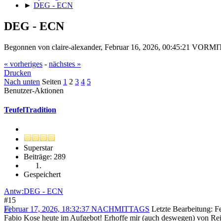
►
DEG - ECN
DEG - ECN
Begonnen von claire-alexander, Februar 16, 2026, 00:45:21 VOR
« vorheriges
-
nächstes »
Drucken
Nach unten
Seiten
1
2
3
4
5
Benutzer-Aktionen
TeufelTradition
Superstar
Beiträge: 289
Gespeichert
Antw:DEG - ECN
#15
Februar 17, 2026, 18:32:37 NACHMITTAGS
Letzte Bearbeitung
: 
Fabio Kose heute im Aufgebot! Erhoffe mir (auch deswegen) von Reih