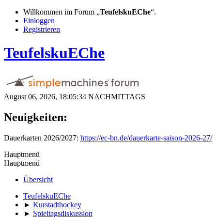
Willkommen im Forum „
TeufelskuEChe
“.
Einloggen
Registrieren
TeufelskuEChe
August 06, 2026, 18:05:34 NACHMITTAGS
Neuigkeiten:
Dauerkarten 2026/2027:
https://ec-bn.de/dauerkarte-saison-2026-27/
Hauptmenü
Hauptmenü
Übersicht
TeufelskuEChe
►
Kurstadthockey
►
Spieltagsdiskussion