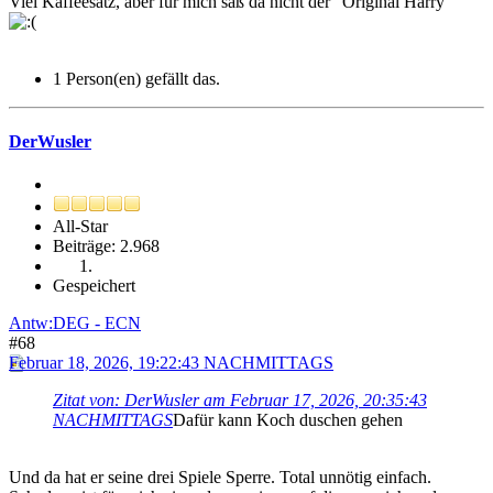
Viel Kaffeesatz, aber für mich saß da nicht der "Original Harry "
1 Person(en) gefällt das.
DerWusler
All-Star
Beiträge: 2.968
Gespeichert
Antw:DEG - ECN
#68
Februar 18, 2026, 19:22:43 NACHMITTAGS
Zitat von: DerWusler am Februar 17, 2026, 20:35:43
NACHMITTAGS
Dafür kann Koch duschen gehen
Und da hat er seine drei Spiele Sperre. Total unnötig einfach.