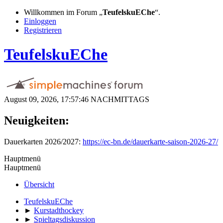
Willkommen im Forum „
TeufelskuEChe
“.
Einloggen
Registrieren
TeufelskuEChe
August 09, 2026, 17:57:46 NACHMITTAGS
Neuigkeiten:
Dauerkarten 2026/2027:
https://ec-bn.de/dauerkarte-saison-2026-27/
Hauptmenü
Hauptmenü
Übersicht
TeufelskuEChe
►
Kurstadthockey
►
Spieltagsdiskussion