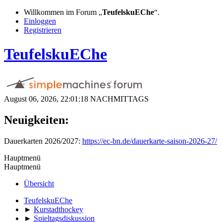
Willkommen im Forum „
TeufelskuEChe
“.
Einloggen
Registrieren
TeufelskuEChe
August 06, 2026, 22:01:18 NACHMITTAGS
Neuigkeiten:
Dauerkarten 2026/2027:
https://ec-bn.de/dauerkarte-saison-2026-27/
Hauptmenü
Hauptmenü
Übersicht
TeufelskuEChe
►
Kurstadthockey
►
Spieltagsdiskussion