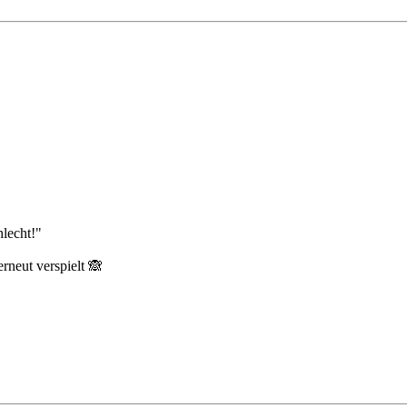
lecht!"
rneut verspielt 🙈