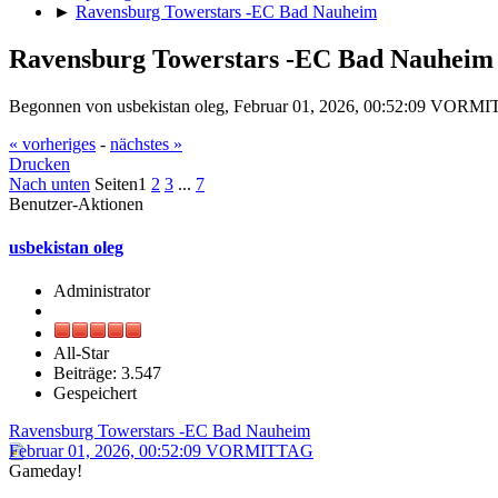
►
Ravensburg Towerstars -EC Bad Nauheim
Ravensburg Towerstars -EC Bad Nauheim
Begonnen von usbekistan oleg, Februar 01, 2026, 00:52:09 VORM
« vorheriges
-
nächstes »
Drucken
Nach unten
Seiten
1
2
3
...
7
Benutzer-Aktionen
usbekistan oleg
Administrator
All-Star
Beiträge: 3.547
Gespeichert
Ravensburg Towerstars -EC Bad Nauheim
Februar 01, 2026, 00:52:09 VORMITTAG
Gameday!