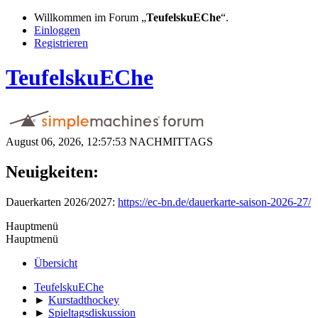
Willkommen im Forum „
TeufelskuEChe
“.
Einloggen
Registrieren
TeufelskuEChe
August 06, 2026, 12:57:53 NACHMITTAGS
Neuigkeiten:
Dauerkarten 2026/2027:
https://ec-bn.de/dauerkarte-saison-2026-27/
Hauptmenü
Hauptmenü
Übersicht
TeufelskuEChe
►
Kurstadthockey
►
Spieltagsdiskussion