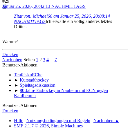
#29
Januar 25, 2026, 20:42:13 NACHMITTAGS
Zitat von: Michael66 am Januar 25, 2026, 20:08:14
NACHMITTAGS
Ich erwarte ein völlig anderes letztes
Drittel.
Warum?
Drucken
Nach oben
Seiten
1
2
3
4
...
7
Benutzer-Aktionen
TeufelskuEChe
►
Kurstadthockey
►
Spieltagsdiskussion
►
80 Jahre Eishockey in Nauheim mit ECN gegen
Kaufbeuren
Benutzer-Aktionen
Drucken
Hilfe
|
Nutzungsbedingungen und Regeln
|
Nach oben ▲
SMF 2.1.7 © 2026
,
Simple Machines