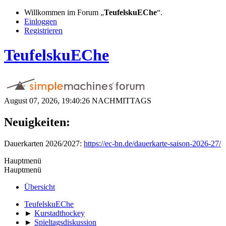
Willkommen im Forum „
TeufelskuEChe
“.
Einloggen
Registrieren
TeufelskuEChe
August 07, 2026, 19:40:26 NACHMITTAGS
Neuigkeiten:
Dauerkarten 2026/2027:
https://ec-bn.de/dauerkarte-saison-2026-27/
Hauptmenü
Hauptmenü
Übersicht
TeufelskuEChe
►
Kurstadthockey
►
Spieltagsdiskussion