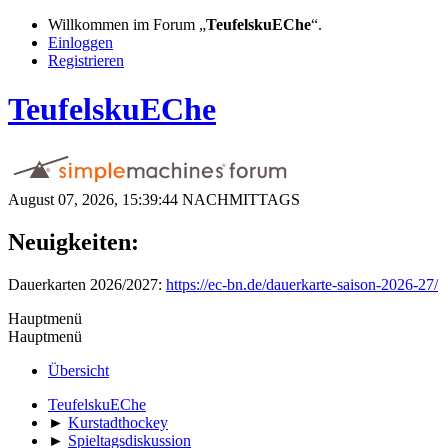
Willkommen im Forum „
TeufelskuEChe
“.
Einloggen
Registrieren
TeufelskuEChe
August 07, 2026, 15:39:44 NACHMITTAGS
Neuigkeiten:
Dauerkarten 2026/2027:
https://ec-bn.de/dauerkarte-saison-2026-27/
Hauptmenü
Hauptmenü
Übersicht
TeufelskuEChe
►
Kurstadthockey
►
Spieltagsdiskussion