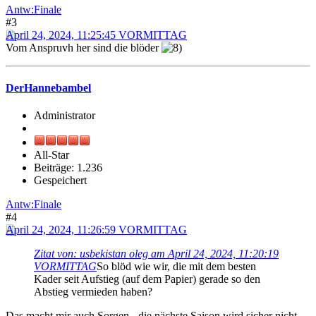
Antw:Finale
#3
April 24, 2024, 11:25:45 VORMITTAG
Vom Anspruvh her sind die blöder
DerHannebambel
Administrator
All-Star
Beiträge: 1.236
Gespeichert
Antw:Finale
#4
April 24, 2024, 11:26:59 VORMITTAG
Zitat von: usbekistan oleg am April 24, 2024, 11:20:19
VORMITTAG
So blöd wie wir, die mit dem besten
Kader seit Aufstieg (auf dem Papier) gerade so den
Abstieg vermieden haben?
Das macht mir auch Sorgen - die nächste Saison wird sicher nicht