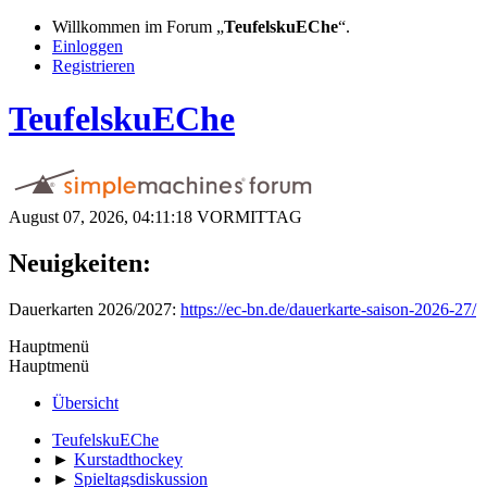
Willkommen im Forum „
TeufelskuEChe
“.
Einloggen
Registrieren
TeufelskuEChe
August 07, 2026, 04:11:18 VORMITTAG
Neuigkeiten:
Dauerkarten 2026/2027:
https://ec-bn.de/dauerkarte-saison-2026-27/
Hauptmenü
Hauptmenü
Übersicht
TeufelskuEChe
►
Kurstadthockey
►
Spieltagsdiskussion