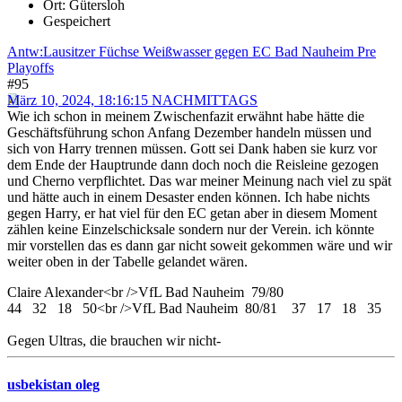
Ort: Gütersloh
Gespeichert
Antw:Lausitzer Füchse Weißwasser gegen EC Bad Nauheim Pre
Playoffs
#95
März 10, 2024, 18:16:15 NACHMITTAGS
Wie ich schon in meinem Zwischenfazit erwähnt habe hätte die
Geschäftsführung schon Anfang Dezember handeln müssen und
sich von Harry trennen müssen. Gott sei Dank haben sie kurz vor
dem Ende der Hauptrunde dann doch noch die Reisleine gezogen
und Cherno verpflichtet. Das war meiner Meinung nach viel zu spät
und hätte auch in einem Desaster enden können. Ich habe nichts
gegen Harry, er hat viel für den EC getan aber in diesem Moment
zählen keine Einzelschicksale sondern nur der Verein. ich könnte
mir vorstellen das es dann gar nicht soweit gekommen wäre und wir
weiter oben in der Tabelle gelandet wären.
Claire Alexander<br />VfL Bad Nauheim 79/80
44 32 18 50<br />VfL Bad Nauheim 80/81 37 17 18 35
Gegen Ultras, die brauchen wir nicht-
usbekistan oleg