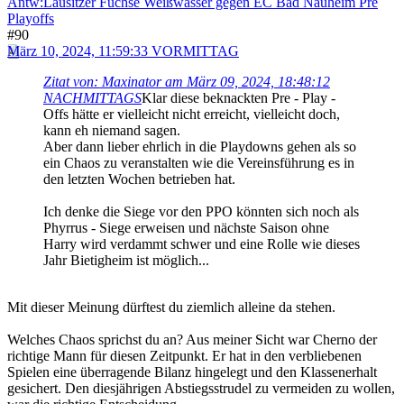
Antw:Lausitzer Füchse Weißwasser gegen EC Bad Nauheim Pre
Playoffs
#90
März 10, 2024, 11:59:33 VORMITTAG
Zitat von: Maxinator am März 09, 2024, 18:48:12
NACHMITTAGS
Klar diese beknackten Pre - Play -
Offs hätte er vielleicht nicht erreicht, vielleicht doch,
kann eh niemand sagen.
Aber dann lieber ehrlich in die Playdowns gehen als so
ein Chaos zu veranstalten wie die Vereinsführung es in
den letzten Wochen betrieben hat.
Ich denke die Siege vor den PPO könnten sich noch als
Phyrrus - Siege erweisen und nächste Saison ohne
Harry wird verdammt schwer und eine Rolle wie dieses
Jahr Bietigheim ist möglich...
Mit dieser Meinung dürftest du ziemlich alleine da stehen.
Welches Chaos sprichst du an? Aus meiner Sicht war Cherno der
richtige Mann für diesen Zeitpunkt. Er hat in den verbliebenen
Spielen eine überragende Bilanz hingelegt und den Klassenerhalt
gesichert. Den diesjährigen Abstiegsstrudel zu vermeiden zu wollen,