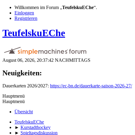
Willkommen im Forum „
TeufelskuEChe
“.
Einloggen
Registrieren
TeufelskuEChe
August 06, 2026, 20:37:42 NACHMITTAGS
Neuigkeiten:
Dauerkarten 2026/2027:
https://ec-bn.de/dauerkarte-saison-2026-27/
Hauptmenü
Hauptmenü
Übersicht
TeufelskuEChe
►
Kurstadthockey
►
Spieltagsdiskussion