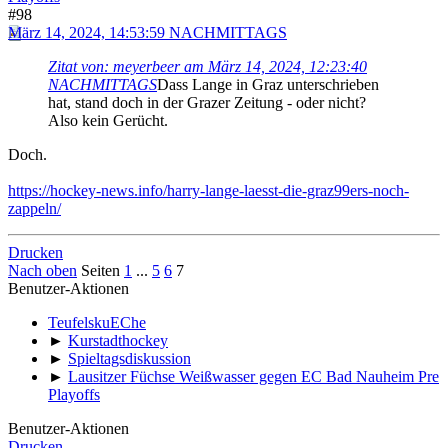
#98
März 14, 2024, 14:53:59 NACHMITTAGS
Zitat von: meyerbeer am März 14, 2024, 12:23:40
NACHMITTAGS
Dass Lange in Graz unterschrieben
hat, stand doch in der Grazer Zeitung - oder nicht?
Also kein Gerücht.
Doch.
https://hockey-news.info/harry-lange-laesst-die-graz99ers-noch-
zappeln/
Drucken
Nach oben
Seiten
1
...
5
6
7
Benutzer-Aktionen
TeufelskuEChe
►
Kurstadthockey
►
Spieltagsdiskussion
►
Lausitzer Füchse Weißwasser gegen EC Bad Nauheim Pre
Playoffs
Benutzer-Aktionen
Drucken