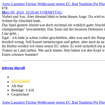
Antw:Lausitzer Füchse Weißwasser gegen EC Bad Nauheim Pre Play
#78
März 09, 2024, 10:20:44 VORMITTAG
Vorbei und Aus. Aber diesmal blieb es beim blauen Auge. Da wird es 
Schirm für Abschied hatte.
Das Spiel gestern Abend war doch nochmal ein wirklich guter Abschlu
championships" bewahrheitet. Das Team mit der besseren Defensive i
Line geht...
Egal – ich hatte ja schon vorher geschrieben, alles was nach der Haup
herzlich wenig. Soll Kassel meinetwegen rauf gehen aber auch da ist 
Im Herbst werden wir einen neuen EC sehen. Er wird sicherlich ein and
Trainer an Land ziehen. Wie auch immer. Jetzt haben wir den Kopf wie
Einen schönen Sommer!
inferno diavoli
All-Star
Beiträge: 1.418
Gespeichert
Antw:Lausitzer Füchse Weißwasser gegen EC Bad Nauheim Pre Play