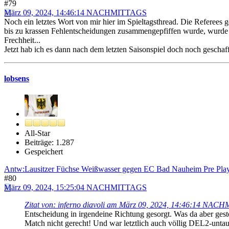
#79
März 09, 2024, 14:46:14 NACHMITTAGS
Noch ein letztes Wort von mir hier im Spieltagsthread. Die Referees 
bis zu krassen Fehlentscheidungen zusammengepfiffen wurde, wurde be
Frechheit...
Jetzt hab ich es dann nach dem letzten Saisonspiel doch noch geschaff
lobsens
All-Star
Beiträge: 1.287
Gespeichert
Antw:Lausitzer Füchse Weißwasser gegen EC Bad Nauheim Pre Play
#80
März 09, 2024, 15:25:04 NACHMITTAGS
Zitat von: inferno diavoli am März 09, 2024, 14:46:14 NA
Entscheidung in irgendeine Richtung gesorgt. Was da aber ges
Match nicht gerecht! Und war letztlich auch völlig DEL2-untaugl