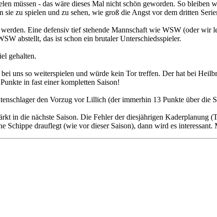
ielen müssen - das wäre dieses Mal nicht schön geworden. So bleiben wir
 sie zu spielen und zu sehen, wie groß die Angst vor dem dritten Ser
t werden. Eine defensiv tief stehende Mannschaft wie WSW (oder wir let
WSW abstellt, das ist schon ein brutaler Unterschiedsspieler.
el gehalten.
 bei uns so weiterspielen und würde kein Tor treffen. Der hat bei Hei
 Punkte in fast einer kompletten Saison!
utenschlager den Vorzug vor Lillich (der immerhin 13 Punkte über die S
stärkt in die nächste Saison. Die Fehler der diesjährigen Kaderplanun
e Schippe drauflegt (wie vor dieser Saison), dann wird es interessant. 