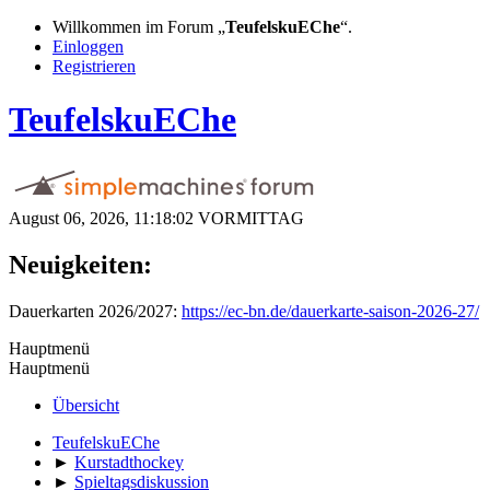
Willkommen im Forum „
TeufelskuEChe
“.
Einloggen
Registrieren
TeufelskuEChe
August 06, 2026, 11:18:02 VORMITTAG
Neuigkeiten:
Dauerkarten 2026/2027:
https://ec-bn.de/dauerkarte-saison-2026-27/
Hauptmenü
Hauptmenü
Übersicht
TeufelskuEChe
►
Kurstadthockey
►
Spieltagsdiskussion