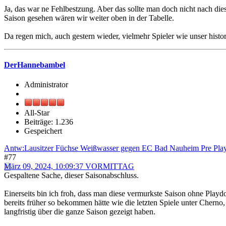
Ja, das war ne Fehlbestzung. Aber das sollte man doch nicht nach die
Saison gesehen wären wir weiter oben in der Tabelle.
Da regen mich, auch gestern wieder, vielmehr Spieler wie unser histo
DerHannebambel
Administrator
All-Star
Beiträge: 1.236
Gespeichert
Antw:Lausitzer Füchse Weißwasser gegen EC Bad Nauheim Pre Play
#77
März 09, 2024, 10:09:37 VORMITTAG
Gespaltene Sache, dieser Saisonabschluss.
Einerseits bin ich froh, dass man diese vermurkste Saison ohne Play
bereits früher so bekommen hätte wie die letzten Spiele unter Cherno
langfristig über die ganze Saison gezeigt haben.