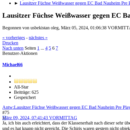
►
Lausitzer Füchse Weißwasser gegen EC Bad Nauheim Pre P
Lausitzer Füchse Weißwasser gegen EC Ba
Begonnen von usbekistan oleg, März 05, 2024, 01:06:38 VORMIT
« vorheriges
-
nächstes »
Drucken
Nach unten
Seiten
1
...
4
5
6
7
Benutzer-Aktionen
Michael66
All-Star
Beiträge: 625
Gespeichert
Antw:Lausitzer Füchse Weißwasser gegen EC Bad Nauheim Pre Play
#75
März 09, 2024, 07:41:43 VORMITTAG
Ja, ich bin auch erleichtert, dass der Klassenerhalt nach dieser seh
und es hat knapp nicht gereicht. Die Schiris waren gestern nicht objek