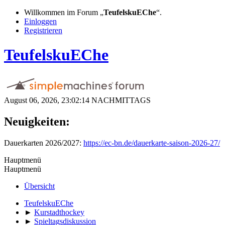
Willkommen im Forum „
TeufelskuEChe
“.
Einloggen
Registrieren
TeufelskuEChe
August 06, 2026, 23:02:14 NACHMITTAGS
Neuigkeiten:
Dauerkarten 2026/2027:
https://ec-bn.de/dauerkarte-saison-2026-27/
Hauptmenü
Hauptmenü
Übersicht
TeufelskuEChe
►
Kurstadthockey
►
Spieltagsdiskussion