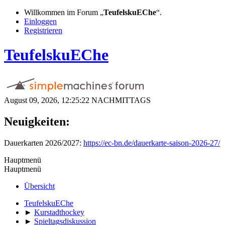
Willkommen im Forum „
TeufelskuEChe
“.
Einloggen
Registrieren
TeufelskuEChe
August 09, 2026, 12:25:22 NACHMITTAGS
Neuigkeiten:
Dauerkarten 2026/2027:
https://ec-bn.de/dauerkarte-saison-2026-27/
Hauptmenü
Hauptmenü
Übersicht
TeufelskuEChe
►
Kurstadthockey
►
Spieltagsdiskussion