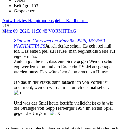
Veteran
Beiträge: 153
Gespeichert
Antw:Letztes Hauptrundenspiel in Kaufbeuren
#152
März 09, 2026, 11:58:48 VORMITTAG
Zitat von: Grenzweg am März 08, 2026, 18:38:59
NACHMITTAGS
Ja, ich denke schon. Es geht bei null
los. Das erste Spiel zu Hause, man beginnt die Serie auf
eigenem Eis.
Zudem glaube ich, dass eine Serie gegen Weiden schon
eng werden kann und am Ende ein 7.Spiel ausgetragen
werden muss. Das wäre eben dann erneut zu Hause.
Ob das in der Praxis dann tatsächlich von Vorteil ist
oder nicht, werden wir dann natürlich erstmal sehen.
Und was das Spiel heute betrifft: vielleicht ist es ja wie
die Strategie von Sepp Herberger 1954 im ersten Spiel
gegen die Ungarn.
Das team ist so schlecht, dass es egal ist ob Heimrecht oder nicht