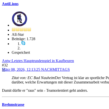
AntiLions
All-Star
Beiträge: 1.728
Gespeichert
Antw:Letztes Hauptrundenspiel in Kaufbeuren
#32
März 08, 2026, 12:13:25 NACHMITTAGS
Zitat von: EC Bad Nauheim
Der Vertrag ist klar an sportliche
darüber, welche Erwartungen mit dieser Zusammenarbeit verbu
Damit dürfte er "raus" sein - Teamorientiert geht anders.
Brehmstrasse