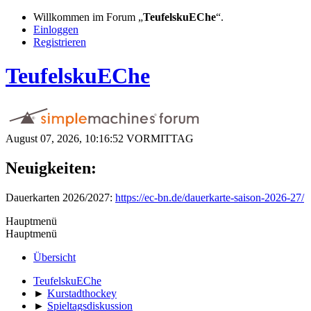
Willkommen im Forum „
TeufelskuEChe
“.
Einloggen
Registrieren
TeufelskuEChe
August 07, 2026, 10:16:52 VORMITTAG
Neuigkeiten:
Dauerkarten 2026/2027:
https://ec-bn.de/dauerkarte-saison-2026-27/
Hauptmenü
Hauptmenü
Übersicht
TeufelskuEChe
►
Kurstadthockey
►
Spieltagsdiskussion