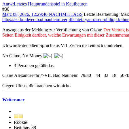
Antw:Letztes Hauptrundenspiel in Kaufbeuren
#36
März 08, 2026, 12:29:46 NACHMITTAGS
Letzte Bearbeitung
: Mär
https://ec-bn.de/ec-bad-nauheim-verpflichtet-ryan-olsen-philipp-kuhne
Auszug aus der Meldung zur Verpflichtung von Olson:
Der Vertrag i
Seiten Einigkeit darüber, welche Erwartungen mit dieser Zusammenar
Ich würde den alten Spruch aus VfL Zeiten mal einfach umdrehen.
No Game, No Money
3 Personen gefällt das.
Claire Alexander<br />VfL Bad Nauheim 79/80 44 32 18 50
Gegen Ultras, die brauchen wir nicht-
Wetterauer
Rookie
Beiträge: 88