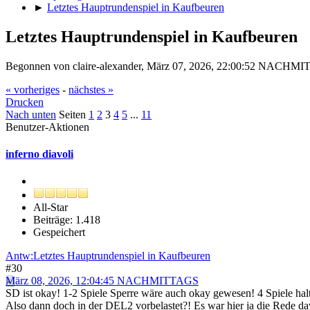
►
Letztes Hauptrundenspiel in Kaufbeuren
Letztes Hauptrundenspiel in Kaufbeuren
Begonnen von claire-alexander, März 07, 2026, 22:00:52 NACHM
« vorheriges
-
nächstes »
Drucken
Nach unten
Seiten
1
2
3
4
5
...
11
Benutzer-Aktionen
inferno diavoli
All-Star
Beiträge: 1.418
Gespeichert
Antw:Letztes Hauptrundenspiel in Kaufbeuren
#30
März 08, 2026, 12:04:45 NACHMITTAGS
SD ist okay! 1-2 Spiele Sperre wäre auch okay gewesen! 4 Spiele halt
Also dann doch in der DEL2 vorbelastet?! Es war hier ja die Rede dav