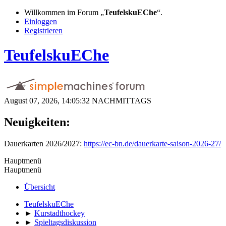
Willkommen im Forum „
TeufelskuEChe
“.
Einloggen
Registrieren
TeufelskuEChe
August 07, 2026, 14:05:32 NACHMITTAGS
Neuigkeiten:
Dauerkarten 2026/2027:
https://ec-bn.de/dauerkarte-saison-2026-27/
Hauptmenü
Hauptmenü
Übersicht
TeufelskuEChe
►
Kurstadthockey
►
Spieltagsdiskussion