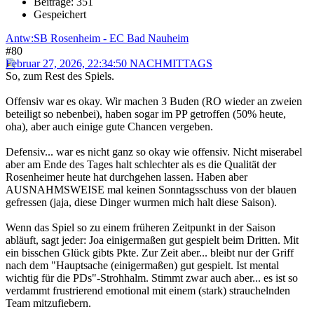
Beiträge: 351
Gespeichert
Antw:SB Rosenheim - EC Bad Nauheim
#80
Februar 27, 2026, 22:34:50 NACHMITTAGS
So, zum Rest des Spiels.
Offensiv war es okay. Wir machen 3 Buden (RO wieder an zweien
beteiligt so nebenbei), haben sogar im PP getroffen (50% heute,
oha), aber auch einige gute Chancen vergeben.
Defensiv... war es nicht ganz so okay wie offensiv. Nicht miserabel
aber am Ende des Tages halt schlechter als es die Qualität der
Rosenheimer heute hat durchgehen lassen. Haben aber
AUSNAHMSWEISE mal keinen Sonntagsschuss von der blauen
gefressen (jaja, diese Dinger wurmen mich halt diese Saison).
Wenn das Spiel so zu einem früheren Zeitpunkt in der Saison
abläuft, sagt jeder: Joa einigermaßen gut gespielt beim Dritten. Mit
ein bisschen Glück gibts Pkte. Zur Zeit aber... bleibt nur der Griff
nach dem "Hauptsache (einigermaßen) gut gespielt. Ist mental
wichtig für die PDs"-Strohhalm. Stimmt zwar auch aber... es ist so
verdammt frustrierend emotional mit einem (stark) strauchelnden
Team mitzufiebern.