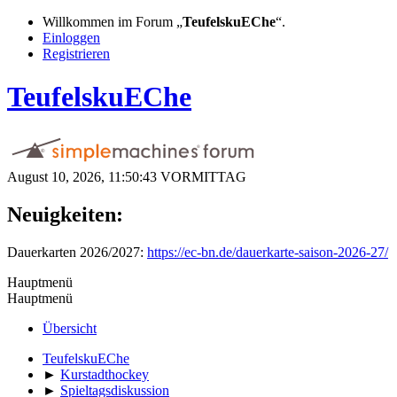
Willkommen im Forum „
TeufelskuEChe
“.
Einloggen
Registrieren
TeufelskuEChe
August 10, 2026, 11:50:43 VORMITTAG
Neuigkeiten:
Dauerkarten 2026/2027:
https://ec-bn.de/dauerkarte-saison-2026-27/
Hauptmenü
Hauptmenü
Übersicht
TeufelskuEChe
►
Kurstadthockey
►
Spieltagsdiskussion