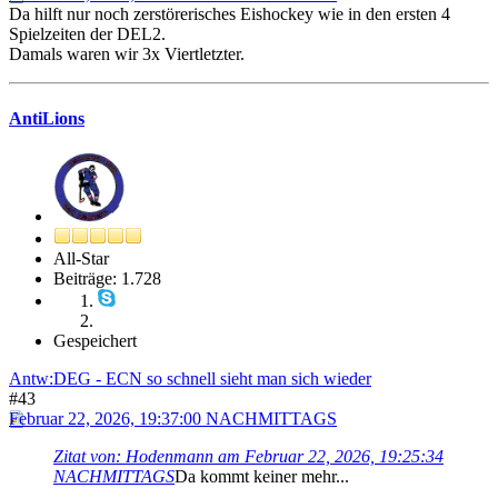
Da hilft nur noch zerstörerisches Eishockey wie in den ersten 4
Spielzeiten der DEL2.
Damals waren wir 3x Viertletzter.
AntiLions
All-Star
Beiträge: 1.728
Gespeichert
Antw:DEG - ECN so schnell sieht man sich wieder
#43
Februar 22, 2026, 19:37:00 NACHMITTAGS
Zitat von: Hodenmann am Februar 22, 2026, 19:25:34
NACHMITTAGS
Da kommt keiner mehr...