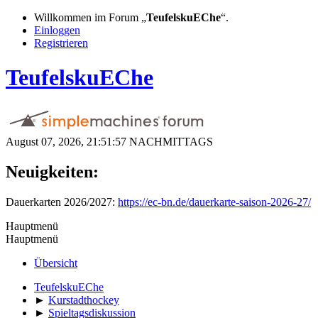
Willkommen im Forum „
TeufelskuEChe
“.
Einloggen
Registrieren
TeufelskuEChe
August 07, 2026, 21:51:57 NACHMITTAGS
Neuigkeiten:
Dauerkarten 2026/2027:
https://ec-bn.de/dauerkarte-saison-2026-27/
Hauptmenü
Hauptmenü
Übersicht
TeufelskuEChe
►
Kurstadthockey
►
Spieltagsdiskussion