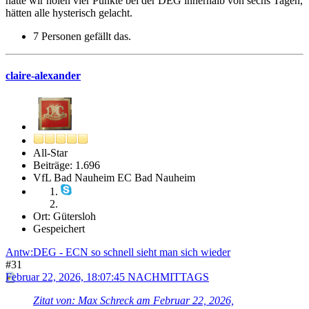
hätte wir holen vier Punkte bei der DEG innerhalb von sechs Tagen,
hätten alle hysterisch gelacht.
7 Personen gefällt das.
claire-alexander
All-Star
Beiträge: 1.696
VfL Bad Nauheim EC Bad Nauheim
Ort: Gütersloh
Gespeichert
Antw:DEG - ECN so schnell sieht man sich wieder
#31
Februar 22, 2026, 18:07:45 NACHMITTAGS
Zitat von: Max Schreck am Februar 22, 2026,