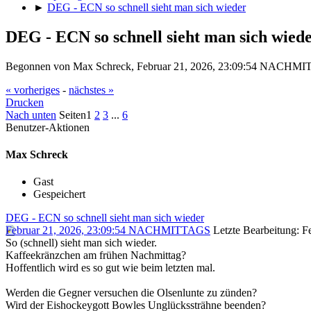
►
DEG - ECN so schnell sieht man sich wieder
DEG - ECN so schnell sieht man sich wied
Begonnen von Max Schreck, Februar 21, 2026, 23:09:54 NACHM
« vorheriges
-
nächstes »
Drucken
Nach unten
Seiten
1
2
3
...
6
Benutzer-Aktionen
Max Schreck
Gast
Gespeichert
DEG - ECN so schnell sieht man sich wieder
Februar 21, 2026, 23:09:54 NACHMITTAGS
Letzte Bearbeitung
: 
So (schnell) sieht man sich wieder.
Kaffeekränzchen am frühen Nachmittag?
Hoffentlich wird es so gut wie beim letzten mal.
Werden die Gegner versuchen die Olsenlunte zu zünden?
Wird der Eishockeygott Bowles Unglückssträhne beenden?