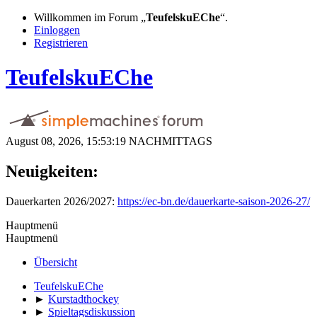
Willkommen im Forum „
TeufelskuEChe
“.
Einloggen
Registrieren
TeufelskuEChe
August 08, 2026, 15:53:19 NACHMITTAGS
Neuigkeiten:
Dauerkarten 2026/2027:
https://ec-bn.de/dauerkarte-saison-2026-27/
Hauptmenü
Hauptmenü
Übersicht
TeufelskuEChe
►
Kurstadthockey
►
Spieltagsdiskussion