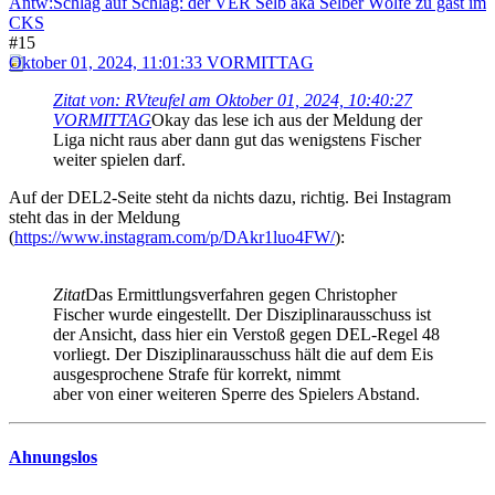
Antw:Schlag auf Schlag: der VER Selb aka Selber Wölfe zu gast im
CKS
#15
Oktober 01, 2024, 11:01:33 VORMITTAG
Zitat von: RVteufel am Oktober 01, 2024, 10:40:27
VORMITTAG
Okay das lese ich aus der Meldung der
Liga nicht raus aber dann gut das wenigstens Fischer
weiter spielen darf.
Auf der DEL2-Seite steht da nichts dazu, richtig. Bei Instagram
steht das in der Meldung
(
https://www.instagram.com/p/DAkr1luo4FW/
):
Zitat
Das Ermittlungsverfahren gegen Christopher
Fischer wurde eingestellt. Der Disziplinarausschuss ist
der Ansicht, dass hier ein Verstoß gegen DEL-Regel 48
vorliegt. Der Disziplinarausschuss hält die auf dem Eis
ausgesprochene Strafe für korrekt, nimmt
aber von einer weiteren Sperre des Spielers Abstand.
Ahnungslos