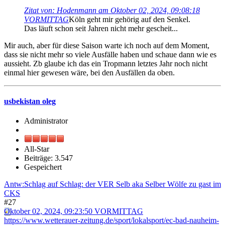
Zitat von: Hodenmann am Oktober 02, 2024, 09:08:18
VORMITTAG
Köln geht mir gehörig auf den Senkel.
Das läuft schon seit Jahren nicht mehr gescheit...
Mir auch, aber für diese Saison warte ich noch auf dem Moment,
dass sie nicht mehr so viele Ausfälle haben und schaue dann wie es
aussieht. Zb glaube ich das ein Tropmann letztes Jahr noch nicht
einmal hier gewesen wäre, bei den Ausfällen da oben.
usbekistan oleg
Administrator
All-Star
Beiträge: 3.547
Gespeichert
Antw:Schlag auf Schlag: der VER Selb aka Selber Wölfe zu gast im
CKS
#27
Oktober 02, 2024, 09:23:50 VORMITTAG
https://www.wetterauer-zeitung.de/sport/lokalsport/ec-bad-nauheim-