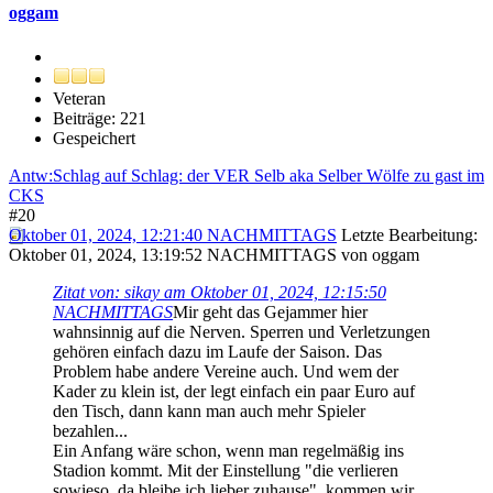
oggam
Veteran
Beiträge: 221
Gespeichert
Antw:Schlag auf Schlag: der VER Selb aka Selber Wölfe zu gast im
CKS
#20
Oktober 01, 2024, 12:21:40 NACHMITTAGS
Letzte Bearbeitung
:
Oktober 01, 2024, 13:19:52 NACHMITTAGS von oggam
Zitat von: sikay am Oktober 01, 2024, 12:15:50
NACHMITTAGS
Mir geht das Gejammer hier
wahnsinnig auf die Nerven. Sperren und Verletzungen
gehören einfach dazu im Laufe der Saison. Das
Problem habe andere Vereine auch. Und wem der
Kader zu klein ist, der legt einfach ein paar Euro auf
den Tisch, dann kann man auch mehr Spieler
bezahlen...
Ein Anfang wäre schon, wenn man regelmäßig ins
Stadion kommt. Mit der Einstellung "die verlieren
sowieso, da bleibe ich lieber zuhause", kommen wir