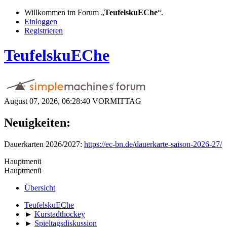
Willkommen im Forum „
TeufelskuEChe
“.
Einloggen
Registrieren
TeufelskuEChe
August 07, 2026, 06:28:40 VORMITTAG
Neuigkeiten:
Dauerkarten 2026/2027:
https://ec-bn.de/dauerkarte-saison-2026-27/
Hauptmenü
Hauptmenü
Übersicht
TeufelskuEChe
►
Kurstadthockey
►
Spieltagsdiskussion