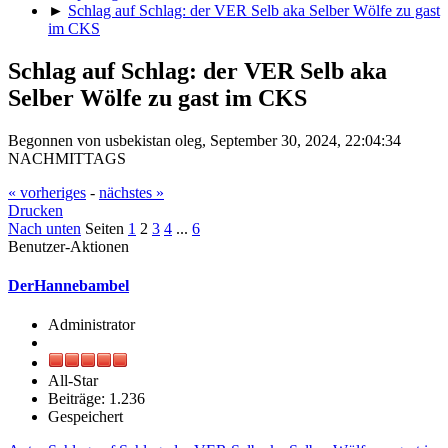
►
Schlag auf Schlag: der VER Selb aka Selber Wölfe zu gast
im CKS
Schlag auf Schlag: der VER Selb aka
Selber Wölfe zu gast im CKS
Begonnen von usbekistan oleg, September 30, 2024, 22:04:34
NACHMITTAGS
« vorheriges
-
nächstes »
Drucken
Nach unten
Seiten
1
2
3
4
...
6
Benutzer-Aktionen
DerHannebambel
Administrator
All-Star
Beiträge: 1.236
Gespeichert