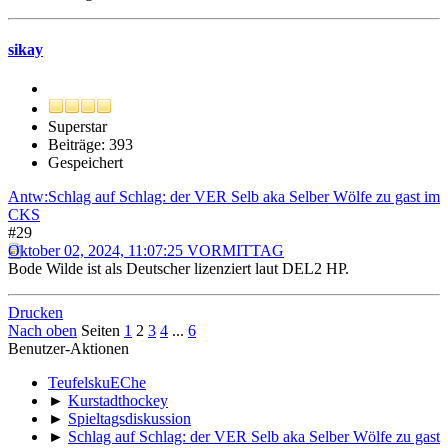
sikay
Superstar
Beiträge: 393
Gespeichert
Antw:Schlag auf Schlag: der VER Selb aka Selber Wölfe zu gast im
CKS
#29
Oktober 02, 2024, 11:07:25 VORMITTAG
Bode Wilde ist als Deutscher lizenziert laut DEL2 HP.
Drucken
Nach oben
Seiten
1
2
3
4
...
6
Benutzer-Aktionen
TeufelskuEChe
►
Kurstadthockey
►
Spieltagsdiskussion
►
Schlag auf Schlag: der VER Selb aka Selber Wölfe zu gast