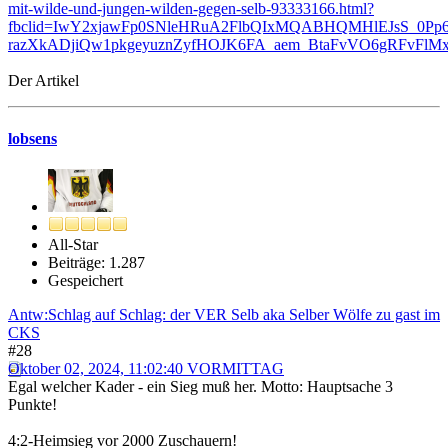
mit-wilde-und-jungen-wilden-gegen-selb-93333166.html?
fbclid=IwY2xjawFp0SNleHRuA2FlbQIxMQABHQMHlEJsS_0P
razXkADjiQw1pkgeyuznZyfHOJK6FA_aem_BtaFvVO6gRFvFlMx
Der Artikel
lobsens
All-Star
Beiträge: 1.287
Gespeichert
Antw:Schlag auf Schlag: der VER Selb aka Selber Wölfe zu gast im
CKS
#28
Oktober 02, 2024, 11:02:40 VORMITTAG
Egal welcher Kader - ein Sieg muß her. Motto: Hauptsache 3
Punkte!
4:2-Heimsieg vor 2000 Zuschauern!