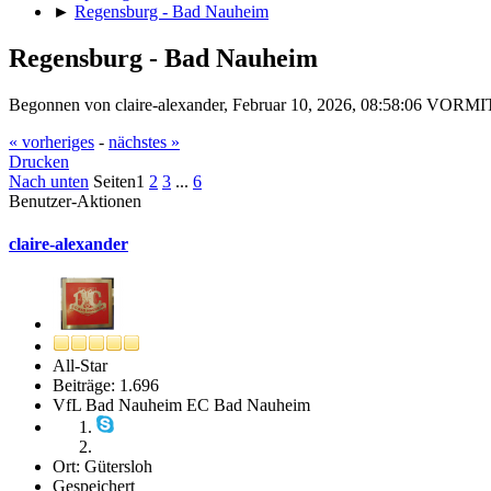
►
Regensburg - Bad Nauheim
Regensburg - Bad Nauheim
Begonnen von claire-alexander, Februar 10, 2026, 08:58:06 VOR
« vorheriges
-
nächstes »
Drucken
Nach unten
Seiten
1
2
3
...
6
Benutzer-Aktionen
claire-alexander
All-Star
Beiträge: 1.696
VfL Bad Nauheim EC Bad Nauheim
Ort: Gütersloh
Gespeichert