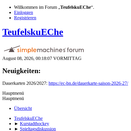
Willkommen im Forum „
TeufelskuEChe
“.
Einloggen
Registrieren
TeufelskuEChe
August 08, 2026, 00:18:07 VORMITTAG
Neuigkeiten:
Dauerkarten 2026/2027:
https://ec-bn.de/dauerkarte-saison-2026-27/
Hauptmenü
Hauptmenü
Übersicht
TeufelskuEChe
►
Kurstadthockey
►
Spieltagsdiskussion