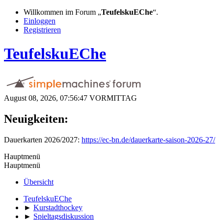
Willkommen im Forum „
TeufelskuEChe
“.
Einloggen
Registrieren
TeufelskuEChe
August 08, 2026, 07:56:47 VORMITTAG
Neuigkeiten:
Dauerkarten 2026/2027:
https://ec-bn.de/dauerkarte-saison-2026-27/
Hauptmenü
Hauptmenü
Übersicht
TeufelskuEChe
►
Kurstadthockey
►
Spieltagsdiskussion