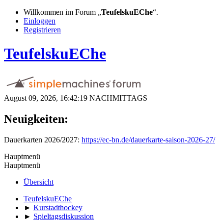
Willkommen im Forum „
TeufelskuEChe
“.
Einloggen
Registrieren
TeufelskuEChe
August 09, 2026, 16:42:19 NACHMITTAGS
Neuigkeiten:
Dauerkarten 2026/2027:
https://ec-bn.de/dauerkarte-saison-2026-27/
Hauptmenü
Hauptmenü
Übersicht
TeufelskuEChe
►
Kurstadthockey
►
Spieltagsdiskussion