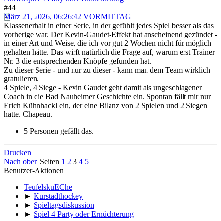
#44
März 21, 2026, 06:26:42 VORMITTAG
Klassenerhalt in einer Serie, in der gefühlt jedes Spiel besser als das
vorherige war. Der Kevin-Gaudet-Effekt hat anscheinend gezündet -
in einer Art und Weise, die ich vor gut 2 Wochen nicht für möglich
gehalten hätte. Das wirft natürlich die Frage auf, warum erst Trainer
Nr. 3 die entsprechenden Knöpfe gefunden hat.
Zu dieser Serie - und nur zu dieser - kann man dem Team wirklich
gratulieren.
4 Spiele, 4 Siege - Kevin Gaudet geht damit als ungeschlagener
Coach in die Bad Nauheimer Geschichte ein. Spontan fällt mir nur
Erich Kühnhackl ein, der eine Bilanz von 2 Spielen und 2 Siegen
hatte. Chapeau.
5 Personen gefällt das.
Drucken
Nach oben
Seiten
1
2
3
4
5
Benutzer-Aktionen
TeufelskuEChe
►
Kurstadthockey
►
Spieltagsdiskussion
►
Spiel 4 Party oder Ernüchterung