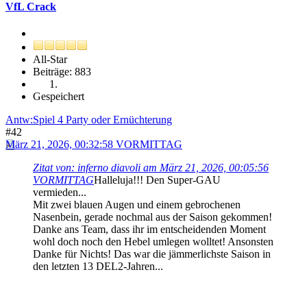
VfL Crack
All-Star
Beiträge: 883
Gespeichert
Antw:Spiel 4 Party oder Ernüchterung
#42
März 21, 2026, 00:32:58 VORMITTAG
Zitat von: inferno diavoli am März 21, 2026, 00:05:56
VORMITTAG
Halleluja!!! Den Super-GAU
vermieden...
Mit zwei blauen Augen und einem gebrochenen
Nasenbein, gerade nochmal aus der Saison gekommen!
Danke ans Team, dass ihr im entscheidenden Moment
wohl doch noch den Hebel umlegen wolltet! Ansonsten
Danke für Nichts! Das war die jämmerlichste Saison in
den letzten 13 DEL2-Jahren...