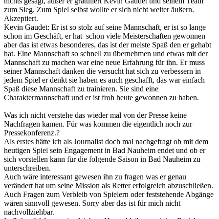
nichts gesagt, außer er gratuliert Kevin Gaudet und seinem Team
zum Sieg. Zum Spiel selbst wollte er sich nicht weiter äußern.
Akzeptiert.
Kevin Gaudet: Er ist so stolz auf seine Mannschaft, er ist so lange
schon im Geschäft, er hat schon viele Meisterschaften gewonnen
aber das ist etwas besonderes, das ist der meiste Spaß den er gehabt
hat. Eine Mannschaft so schnell zu übernehmen und etwas mit der
Mannschaft zu machen war eine neue Erfahrung für ihn. Er muss
seiner Mannschaft danken die versucht hat sich zu verbessern in
jedem Spiel er denkt sie haben es auch geschafft, das war einfach
Spaß diese Mannschaft zu trainieren. Sie sind eine
Charaktermannschaft und er ist froh heute gewonnen zu haben.
Was ich nicht verstehe das wieder mal von der Presse keine
Nachfragen kamen. Für was kommen die eigentlich noch zur
Pressekonferenz.?
Als erstes hätte ich als Journalist doch mal nachgefragt ob mit dem
heutigen Spiel sein Engagement in Bad Nauheim endet und ob er
sich vorstellen kann für die folgende Saison in Bad Nauheim zu
unterschreiben.
Auch wäre interessant gewesen ihn zu fragen was er genau
verändert hat um seine Mission als Retter erfolgreich abzuschließen.
Auch Fragen zum Verbleib von Spielern oder feststehende Abgänge
wären sinnvoll gewesen. Sorry aber das ist für mich nicht
nachvollziehbar.