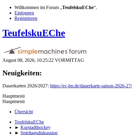
Willkommen im Forum „
TeufelskuEChe
“.
Einloggen
Registrieren
TeufelskuEChe
August 08, 2026, 10:25:22 VORMITTAG
Neuigkeiten:
Dauerkarten 2026/2027:
https://ec-bn.de/dauerkarte-saison-2026-27/
Hauptmenü
Hauptmenü
Übersicht
TeufelskuEChe
►
Kurstadthockey
►
Spieltagsdiskussion