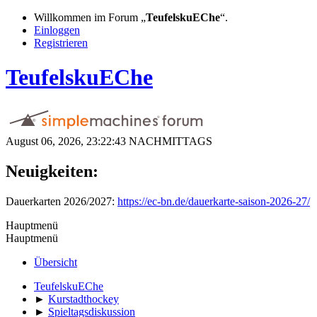
Willkommen im Forum „
TeufelskuEChe
“.
Einloggen
Registrieren
TeufelskuEChe
August 06, 2026, 23:22:43 NACHMITTAGS
Neuigkeiten:
Dauerkarten 2026/2027:
https://ec-bn.de/dauerkarte-saison-2026-27/
Hauptmenü
Hauptmenü
Übersicht
TeufelskuEChe
►
Kurstadthockey
►
Spieltagsdiskussion