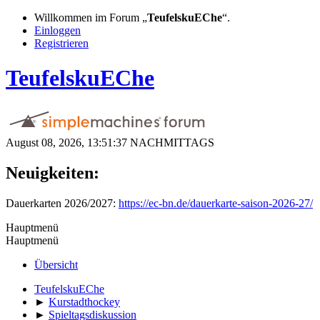
Willkommen im Forum „
TeufelskuEChe
“.
Einloggen
Registrieren
TeufelskuEChe
August 08, 2026, 13:51:37 NACHMITTAGS
Neuigkeiten:
Dauerkarten 2026/2027:
https://ec-bn.de/dauerkarte-saison-2026-27/
Hauptmenü
Hauptmenü
Übersicht
TeufelskuEChe
►
Kurstadthockey
►
Spieltagsdiskussion