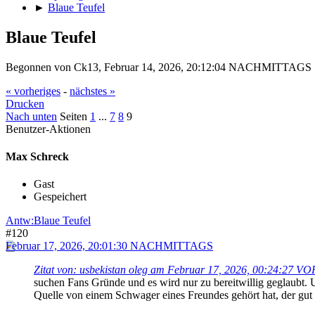
►
Blaue Teufel
Blaue Teufel
Begonnen von Ck13, Februar 14, 2026, 20:12:04 NACHMITTAGS
« vorheriges
-
nächstes »
Drucken
Nach unten
Seiten
1
...
7
8
9
Benutzer-Aktionen
Max Schreck
Gast
Gespeichert
Antw:Blaue Teufel
#120
Februar 17, 2026, 20:01:30 NACHMITTAGS
Zitat von: usbekistan oleg am Februar 17, 2026, 00:24:27 
suchen Fans Gründe und es wird nur zu bereitwillig geglaubt. 
Quelle von einem Schwager eines Freundes gehört hat, der gut i