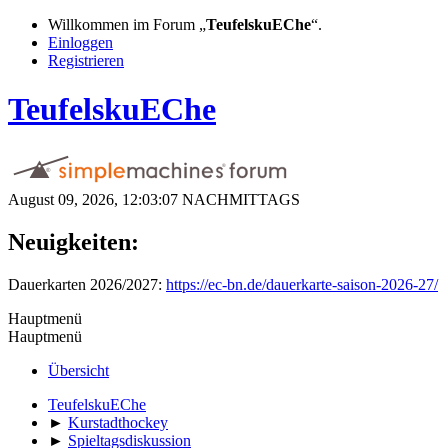
Willkommen im Forum „
TeufelskuEChe
“.
Einloggen
Registrieren
TeufelskuEChe
August 09, 2026, 12:03:07 NACHMITTAGS
Neuigkeiten:
Dauerkarten 2026/2027:
https://ec-bn.de/dauerkarte-saison-2026-27/
Hauptmenü
Hauptmenü
Übersicht
TeufelskuEChe
►
Kurstadthockey
►
Spieltagsdiskussion