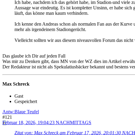
Ich habe, nachdem ich das gehört habe, im Stadion-und viele zu
Aussage war eindeutig. Es ist kompletter Unsinn, er habe sich 
läuft, das könne man kaum verhindern.
Ich kenne den Andreas schon als normalen Fan aus der Kurve un
mehr als irgendeinem Stadiongerücht.
Vielleicht sollten wir aus diesem niveauvollen Forum das nicht
Das glaube ich Dir auf jeden Fall
Was mir zu Denken gibt, dass MN von der WZ dies im Artikel erwähn
Der Redakteur ist nicht als Spekulatiusbäcker bekannt und bestens ve
Max Schreck
Gast
Gespeichert
Antw:Blaue Teufel
#121
Februar 18, 2026, 19:04:23 NACHMITTAGS
Zitat von: Max Schreck am Februar 17, 2026, 20:01:30 N