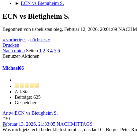
►
ECN vs Bietigheim S.
ECN vs Bietigheim S.
Begonnen von usbekistan oleg, Februar 12, 2026, 20:01:09 NAC
« vorheriges
-
nächstes »
Drucken
Nach unten
Seiten
1
2
3
4
5
6
Benutzer-Aktionen
Michael66
All-Star
Beiträge: 625
Gespeichert
Antw:ECN vs Bietigheim S.
#30
Februar 13, 2026, 21:33:05 NACHMITTAGS
Was mich jetzt echt bedenklich stimmt ist, das laut C. Berger Peter Ru