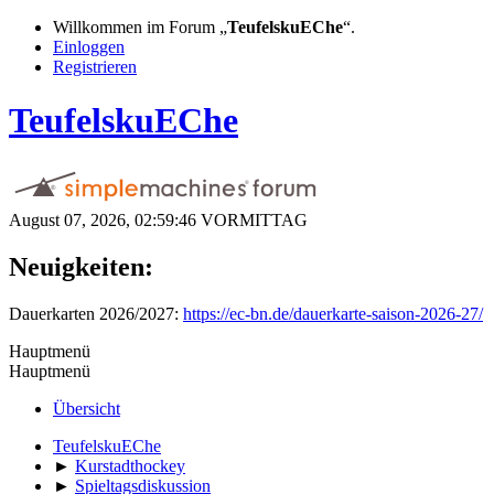
Willkommen im Forum „
TeufelskuEChe
“.
Einloggen
Registrieren
TeufelskuEChe
August 07, 2026, 02:59:46 VORMITTAG
Neuigkeiten:
Dauerkarten 2026/2027:
https://ec-bn.de/dauerkarte-saison-2026-27/
Hauptmenü
Hauptmenü
Übersicht
TeufelskuEChe
►
Kurstadthockey
►
Spieltagsdiskussion