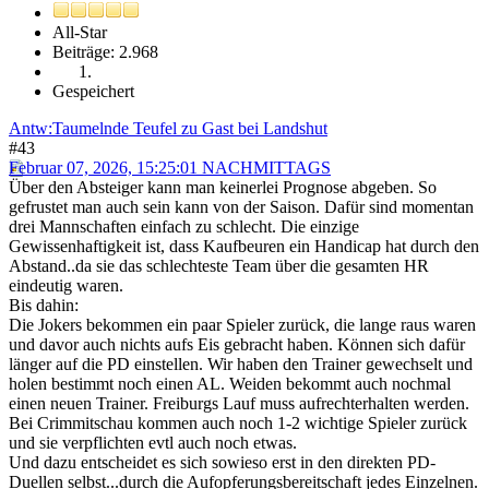
All-Star
Beiträge: 2.968
Gespeichert
Antw:Taumelnde Teufel zu Gast bei Landshut
#43
Februar 07, 2026, 15:25:01 NACHMITTAGS
Über den Absteiger kann man keinerlei Prognose abgeben. So
gefrustet man auch sein kann von der Saison. Dafür sind momentan
drei Mannschaften einfach zu schlecht. Die einzige
Gewissenhaftigkeit ist, dass Kaufbeuren ein Handicap hat durch den
Abstand..da sie das schlechteste Team über die gesamten HR
eindeutig waren.
Bis dahin:
Die Jokers bekommen ein paar Spieler zurück, die lange raus waren
und davor auch nichts aufs Eis gebracht haben. Können sich dafür
länger auf die PD einstellen. Wir haben den Trainer gewechselt und
holen bestimmt noch einen AL. Weiden bekommt auch nochmal
einen neuen Trainer. Freiburgs Lauf muss aufrechterhalten werden.
Bei Crimmitschau kommen auch noch 1-2 wichtige Spieler zurück
und sie verpflichten evtl auch noch etwas.
Und dazu entscheidet es sich sowieso erst in den direkten PD-
Duellen selbst...durch die Aufopferungsbereitschaft jedes Einzelnen.