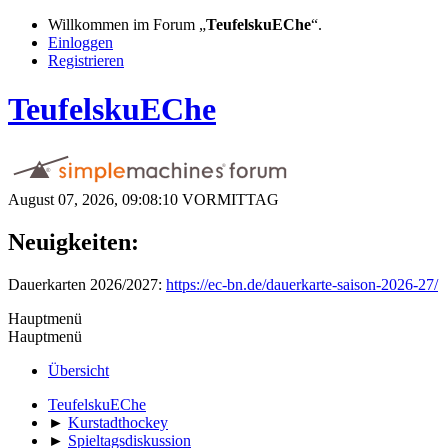
Willkommen im Forum „
TeufelskuEChe
“.
Einloggen
Registrieren
TeufelskuEChe
August 07, 2026, 09:08:10 VORMITTAG
Neuigkeiten:
Dauerkarten 2026/2027:
https://ec-bn.de/dauerkarte-saison-2026-27/
Hauptmenü
Hauptmenü
Übersicht
TeufelskuEChe
►
Kurstadthockey
►
Spieltagsdiskussion