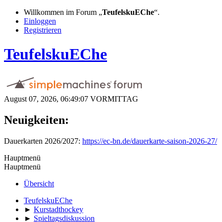
Willkommen im Forum „
TeufelskuEChe
“.
Einloggen
Registrieren
TeufelskuEChe
August 07, 2026, 06:49:07 VORMITTAG
Neuigkeiten:
Dauerkarten 2026/2027:
https://ec-bn.de/dauerkarte-saison-2026-27/
Hauptmenü
Hauptmenü
Übersicht
TeufelskuEChe
►
Kurstadthockey
►
Spieltagsdiskussion