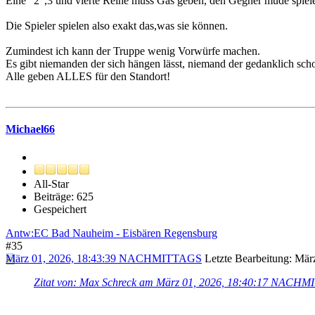
Eine "2",3 und vierte Reihe muss Gas geben, den Gegner müde spielen.
Die Spieler spielen also exakt das,was sie können.
Zumindest ich kann der Truppe wenig Vorwürfe machen.
Es gibt niemanden der sich hängen lässt, niemand der gedanklich sch
Alle geben ALLES für den Standort!
Michael66
All-Star
Beiträge: 625
Gespeichert
Antw:EC Bad Nauheim - Eisbären Regensburg
#35
März 01, 2026, 18:43:39 NACHMITTAGS
Letzte Bearbeitung
: Mä
Zitat von: Max Schreck am März 01, 2026, 18:40:17 NACH