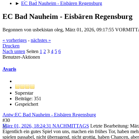
►
EC Bad Nauheim - Eisbären Regensburg
EC Bad Nauheim - Eisbären Regensburg
Begonnen von usbekistan oleg, März 01, 2026, 09:17:55 VORMIT
« vorheriges
-
nächstes »
Drucken
Nach unten
Seiten
1
2
3
4
5
6
Benutzer-Aktionen
Avaris
Superstar
Beiträge: 351
Gespeichert
Antw:EC Bad Nauheim - Eisbären Regensburg
#30
März 01, 2026, 18:24:31 NACHMITTAGS
Letzte Bearbeitung
: Mä
Eigentlich ein gutes Spiel von uns, machen ein frühes Tor, haben me
spielen passabel, nicht überragend, nicht grottig, haben Chance