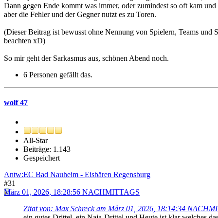
Dann gegen Ende kommt was immer, oder zumindest so oft kam und ko
aber die Fehler und der Gegner nutzt es zu Toren.
(Dieser Beitrag ist bewusst ohne Nennung von Spielern, Teams und Spi
beachten xD)
So mir geht der Sarkasmus aus, schönen Abend noch.
6 Personen gefällt das.
wolf 47
All-Star
Beiträge: 1.143
Gespeichert
Antw:EC Bad Nauheim - Eisbären Regensburg
#31
März 01, 2026, 18:28:56 NACHMITTAGS
Zitat von: Max Schreck am März 01, 2026, 18:14:34 NACH
ein gutes Drittel, ein Naja-Drittel und Heute ist klar welches das