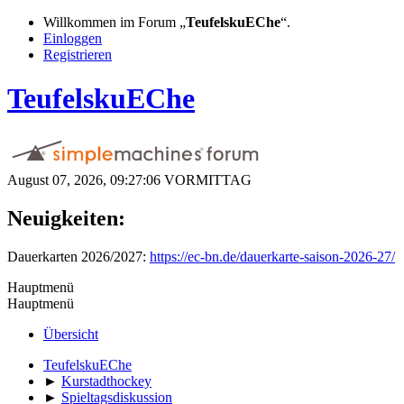
Willkommen im Forum „
TeufelskuEChe
“.
Einloggen
Registrieren
TeufelskuEChe
August 07, 2026, 09:27:06 VORMITTAG
Neuigkeiten:
Dauerkarten 2026/2027:
https://ec-bn.de/dauerkarte-saison-2026-27/
Hauptmenü
Hauptmenü
Übersicht
TeufelskuEChe
►
Kurstadthockey
►
Spieltagsdiskussion